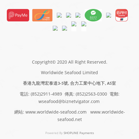
Copyright© 2020 All Right Reserved.
Worldwide Seafood Limited
香港九龍灣宏泰道
-
號
合力工業中心地下
室
3
5
,
, A
5
電話: (852)2911-4989 傳真: (852)2563-0300 電郵:
wseafood@biznetvigator.com
網站: www.worldwide-seafood.com www.worldwide-
seafood.net
Powered By
SHOPLINE Payments