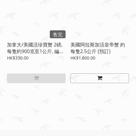
售完
加拿大/美國活珍寶蟹 2磅,
美國阿拉斯加活皇帝蟹 約
每隻約900克至1公斤, 編
每隻2.5公斤 (預訂)
號：06-0101
HK$330.00
HK$1,800.00