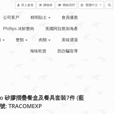
登入會員
購物車
聯絡我們
繁體中文
公司客戶
精明貼士
會員優惠
Phillips 冰鮮蟹肉
美國阿拉斯加海產
類
蟹類
肉類
美味濃湯
海味乾貨
防詐騙宣導
ngo 矽膠摺疊餐盒及餐具套裝7件 (藍
編號: TRACOMEXP