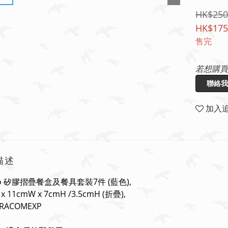
HK$250
HK$175
售完
若想購買
聯絡我
加入
描述
go 矽膠摺疊餐盒及餐具套裝7件 (藍色),
 x 11cmW x 7cmH /3.5cmH (折疊),
TRACOMEXP