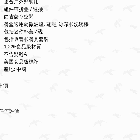
適合戶外野餐用
組件可折疊 / 連接
節省儲存空間
餐盒適用於微波爐, 蒸籠, 冰箱和洗碗機
包括迷你杯蓋 / 碟
包括吸管和餐具套裝
100%食品級材質
不含雙酚A
美國食品級標準
產地: 中國
評價
任何評價