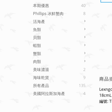
本期優惠
40
Phillips 冰鮮蟹肉
8
活海產
魚類
貝類
蝦類
蟹類
肉類
美味濃湯
2
海味乾貨
9
商品
所有產品
135
Lexn
美國阿拉斯加海產
4
18cmL
編號: 