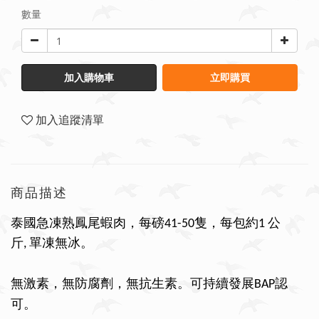
數量
加入購物車
立即購買
加入追蹤清單
商品描述
泰國急凍熟鳳尾蝦肉，每磅
隻，每包約
41-50
1 公
單凍無冰。
斤,
無激素，無防腐劑，無抗生素。
可持續發展
認
BAP
可。