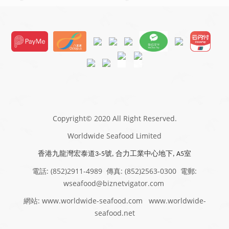
Copyright© 2020 All Right Reserved.
Worldwide Seafood Limited
香港九龍灣宏泰道
-
號
合力工業中心地下
室
3
5
,
, A
5
電話: (852)2911-4989 傳真: (852)2563-0300 電郵:
wseafood@biznetvigator.com
網站: www.worldwide-seafood.com www.worldwide-
seafood.net