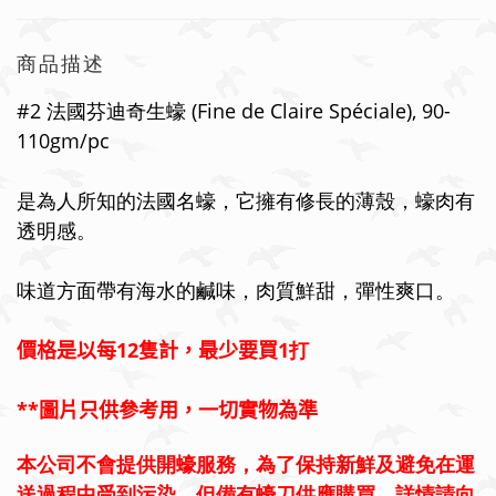
商品描述
#2 法國芬迪奇生蠔
(Fine de Claire Sp
é
ciale), 90-
110gm/pc
是為人所知的法國名蠔
，它擁有修長的薄殼，蠔肉有
透明感
。
味道方面帶有海水的鹹味，肉質鮮甜，彈性爽口。
價格是以每12隻計，最少要買
1打
**
圖片只供參考用，一切實物為準
本公司不會提供開蠔服務，為了保持新鮮及避免在運
送過程中受到污染。但備有蠔刀供應購買，詳情請向